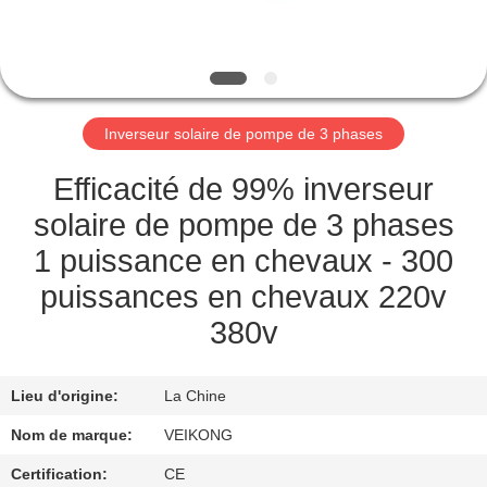
VISITE
DE
L'USINE
Inverseur solaire de pompe de 3 phases
CONTRÔLE
DE
Efficacité de 99% inverseur
LA
solaire de pompe de 3 phases
QUALITÉ
1 puissance en chevaux - 300
puissances en chevaux 220v
NOUS
380v
CONTACTER
Lieu d'origine:
La Chine
DEMANDEZ
Nom de marque:
VEIKONG
UNE
Certification:
CE