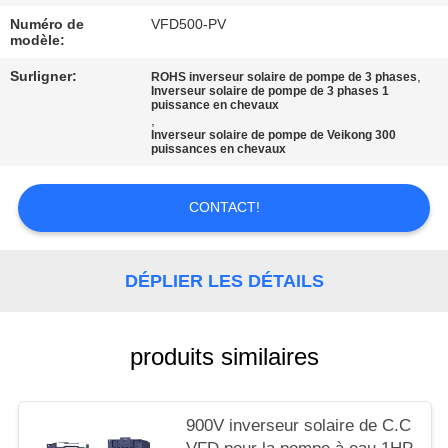
CITATION
Numéro de
VFD500-PV
modèle:
PLAN
Surligner:
,
ROHS inverseur solaire de pompe de 3 phases
Inverseur solaire de pompe de 3 phases 1
DU
puissance en chevaux
,
SITE
Inverseur solaire de pompe de Veikong 300
puissances en chevaux
POLITIQUE
CONTACT!
EN
MATIÈRE
DÉPLIER LES DÉTAILS
DE
PROTECTION
produits similaires
DE
LA
900V inverseur solaire de C.C
VIE