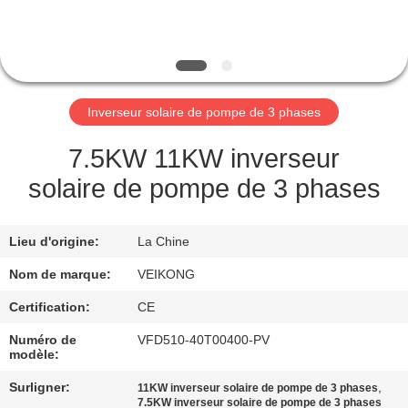
VISITE
DE
L'USINE
Inverseur solaire de pompe de 3 phases
CONTRÔLE
DE
7.5KW 11KW inverseur
LA
solaire de pompe de 3 phases
QUALITÉ
Lieu d'origine:
La Chine
NOUS
Nom de marque:
VEIKONG
CONTACTER
Certification:
CE
Numéro de
VFD510-40T00400-PV
DEMANDEZ
modèle:
UNE
Surligner:
,
11KW inverseur solaire de pompe de 3 phases
7.5KW inverseur solaire de pompe de 3 phases