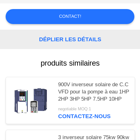
CITATION
CONTACT!
PLAN
DU
DÉPLIER LES DÉTAILS
SITE
produits similaires
POLITIQUE
EN
MATIÈRE
900V inverseur solaire de C.C
VFD pour la pompe à eau 1HP
DE
2HP 3HP 5HP 7.5HP 10HP
PROTECTION
negotiable MOQ:1
DE
CONTACTEZ-NOUS
LA
VIE
3 inverseur solaire 75kw 90kw