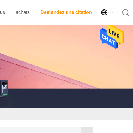

ous
achats
Demandez une citation