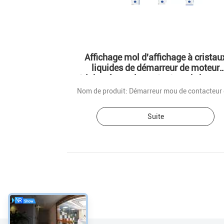
Affichage mol d'affichage à cristau
liquides de démarreur de moteur
triphasé pour le contacteur de by-pa
de moteur à induction
Suite