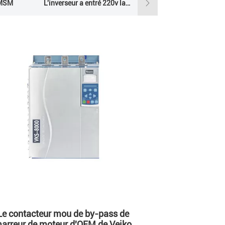
PMSM
L'inverseur a entré 220v la sortie 380v
Inverseur solaire de pompe monophasé
Le contacteur mou de by-pass de
arreur de moteur d'OEM de Veikong