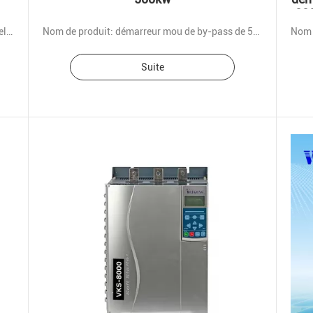
220
Nom de produit: démarreur mou de by-pass intelligent triphasé de 380V 440V
Nom de produit: démarreur mou de by-pass de 5.5kw 7.5kw 11kw 15kw
Suite