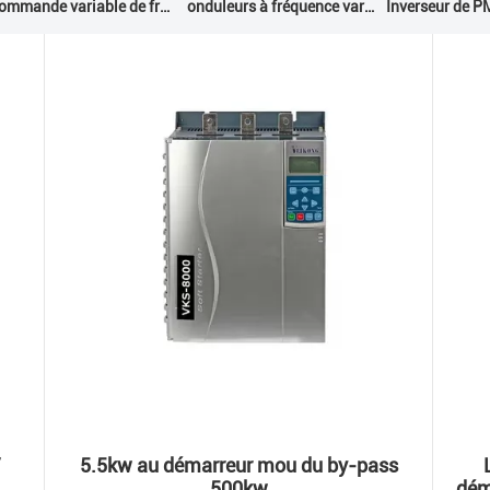
Commande variable de fréquence de VFD
onduleurs à fréquence variable
Inverseur de 
V
5.5kw au démarreur mou du by-pass
500kw
dém