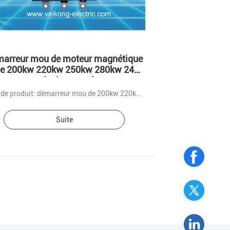
arreur mou de moteur magnétique
e 200kw 220kw 250kw 280kw 24
mois de garantie
Nom de produit: démarreur mou de 200kw 220kw 250kw 280kw
Suite