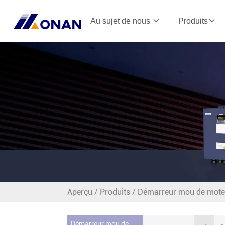
Au sujet de nous
Produits
Aperçu
/
Produits
/
Démarreur mou de mote
Démarreur mou de