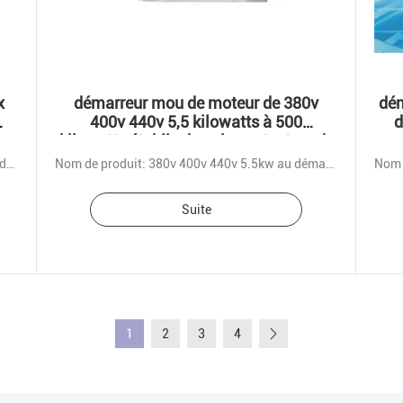
x
démarreur mou de moteur de 380v
dém
400v 440v 5,5 kilowatts à 500
d
ss
kilowatts établis dans le contacteur de
by-pass
Nom de produit: Démarreur mou de contacteur de by-pass
Nom de produit: 380v 400v 440v 5.5kw au démarreur mou du by-pass 500kw
Suite
1
2
3
4