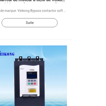
v 380v pour le moteur se protègent
Nom de marque: Veikong Bypass contactor soft starter
Suite