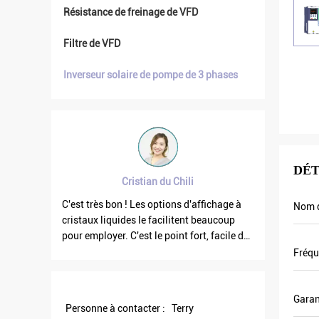
Résistance de freinage de VFD
Filtre de VFD
Inverseur solaire de pompe de 3 phases
DÉT
ristian du Chili
Brahim assad de Syrie
! Les options d'affichage à
La fréquence de la sortie VFD500 est s
Nom d
es le facilitent beaucoup
quand les autres flottent. Également l
C'est le point fort, facile de
courant de sortie est inférieur d'autres
Et robuste. Grand logiciel de
celui sont pourquoi la fréquence de sor
Fréqu
est plus haute trop qui peut économis
plus d'énergie.
Garan
Personne à contacter :
Terry