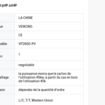
 7.5HP 10HP
LA CHINE
ue
VEIKONG
CE
odèle
VFD500-PV
1
in
negotiable
la puissance moins que le carton de
allage
l'utilisation 45kw, à partir du cas en bois
de l'utilisation 45k
ison
dépendez de la quantité d'ordre
L/C, T/T, Western Union