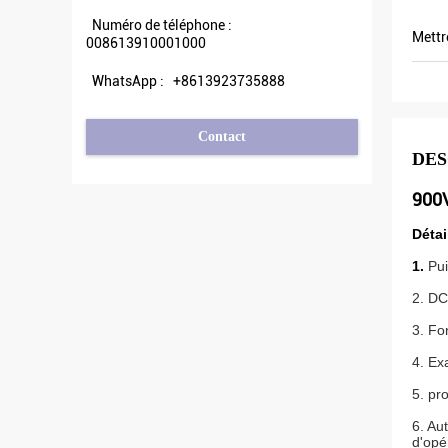
Numéro de téléphone :
Mettr
008613910001000
WhatsApp :
+8613923735888
Contact
DES
900V
Détai
1.
Pu
2. DC
3. Fo
4. Ex
5. pr
6. Au
d'opé