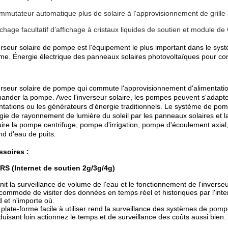
mmutateur automatique plus de solaire à l'approvisionnement de grille a
fichage facultatif d'affichage à cristaux liquides de soutien et module d
erseur solaire de pompe est l'équipement le plus important dans le sys
me. Énergie électrique des panneaux solaires photovoltaïques pour co
erseur solaire de pompe qui commute l'approvisionnement d'alimentatio
nder la pompe. Avec l'inverseur solaire, les pompes peuvent s'adapter 
ntations ou les générateurs d'énergie traditionnels. Le système de pomp
rgie de rayonnement de lumière du soleil par les panneaux solaires et la 
ire la pompe centrifuge, pompe d'irrigation, pompe d'écoulement ax
nd d'eau de puits.
soires :
RS (Internet de soutien 2g/3g/4g)
urnit la surveillance de volume de l'eau et le fonctionnement de l'inverseu
t commode de visiter des données en temps réel et historiques par l'in
 et n'importe où.
 plate-forme facile à utiliser rend la surveillance des systèmes de po
duisant loin actionnez le temps et de surveillance des coûts aussi bien.