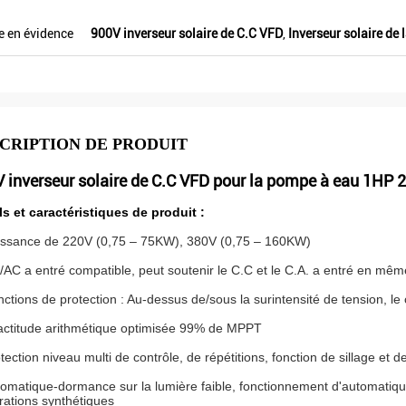
Veikong !
e en évidence
900V inverseur solaire de C.C VFD
,
Inverseur solaire de
CRIPTION DE PRODUIT
 inverseur solaire de C.C VFD pour la pompe à eau 1H
ls et caractéristiques de produit :
issance de 220V (0,75 – 75KW), 380V (0,75 – 160KW)
/AC a entré compatible, peut soutenir le C.C et le C.A. a entré en mê
nctions de protection : Au-dessus de/sous la surintensité de tension, le c
actitude arithmétique optimisée 99% de MPPT
otection niveau multi de contrôle, de répétitions, fonction de sillage et 
tomatique-dormance sur la lumière faible, fonctionnement d'automatique
rations synthétiques