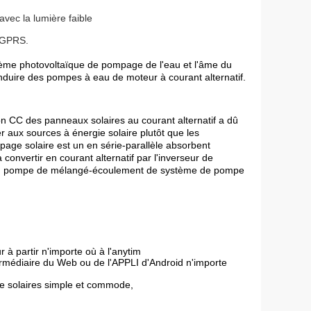
vec la lumière faible
e GPRS.
tème photovoltaïque de pompage de l'eau et l'âme du 
nduire des pompes à eau de moteur à courant alternatif.
n CC des panneaux solaires au courant alternatif a dû 
aux sources à énergie solaire plutôt que les 
age solaire est un en série-parallèle absorbent 
convertir en courant alternatif par l'inverseur de 
ial, pompe de mélangé-écoulement de système de pompe 
r à partir n'importe où à l'anytim
termédiaire du Web ou de l'APPLI d'Android n'importe
mpe solaires simple et commode,