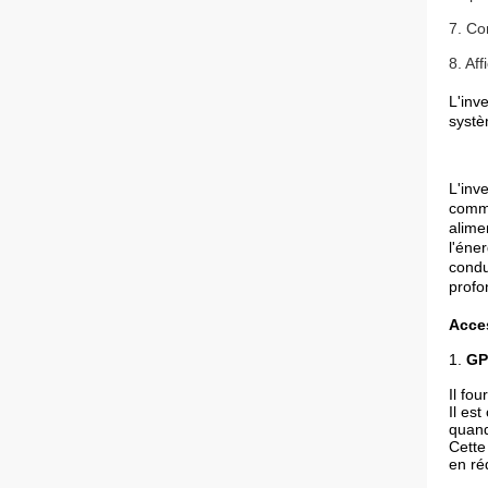
7. Co
8. Af
L'inv
systè
L'inv
comma
alime
l'éne
condu
profo
Acces
1.
GP
Il fo
Il es
quand
Cette
en ré