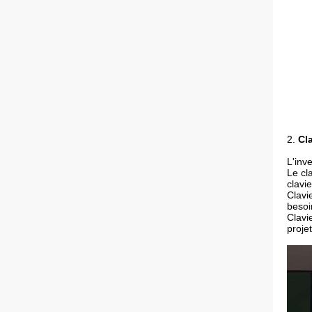
2.
Cl
L'inv
Le cl
clavi
Clavi
besoin
Clavi
proje