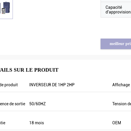
Capacité
d'approvisio
meilleur pri
AILS SUR LE PRODUIT
Tayfun de Turquie
table
l'inverseur solaire de pompe est vraiment
e produit
INVERSEUR DE 1HP 2HP
Affichage
e
de qualité très bonne et nous avons
,
également préparé quelques produits
tie
promotionnels pour l'exposition. Nous
ence de sortie
50/60HZ
Tension de
er
allons faire de nouveaux ordres bientôt.
L'année dernière il y avait seulement un
agent local et cette année, il y a plus de 8.
tie
18 mois
OEM
Certains d'entre eux seulement vendre