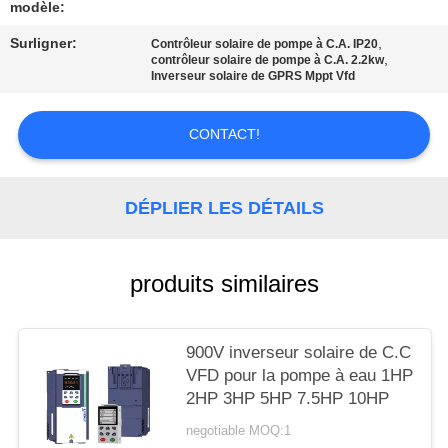
CITATION
modèle:
Surligner:
,
Contrôleur solaire de pompe à C.A. IP20
,
contrôleur solaire de pompe à C.A. 2.2kw
PLAN
Inverseur solaire de GPRS Mppt Vfd
DU
SITE
CONTACT!
POLITIQUE
DÉPLIER LES DÉTAILS
EN
MATIÈRE
produits similaires
DE
PROTECTION
900V inverseur solaire de C.C
DE
VFD pour la pompe à eau 1HP
LA
2HP 3HP 5HP 7.5HP 10HP
VIE
negotiable MOQ:1