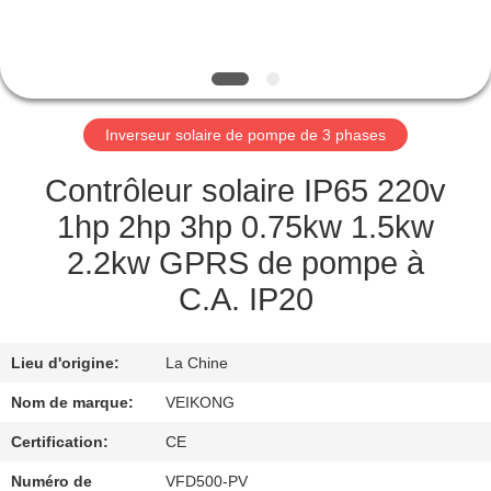
VISITE
DE
L'USINE
Inverseur solaire de pompe de 3 phases
CONTRÔLE
DE
Contrôleur solaire IP65 220v
LA
1hp 2hp 3hp 0.75kw 1.5kw
QUALITÉ
2.2kw GPRS de pompe à
C.A. IP20
NOUS
CONTACTER
Lieu d'origine:
La Chine
Nom de marque:
VEIKONG
DEMANDEZ
Certification:
CE
UNE
Numéro de
VFD500-PV