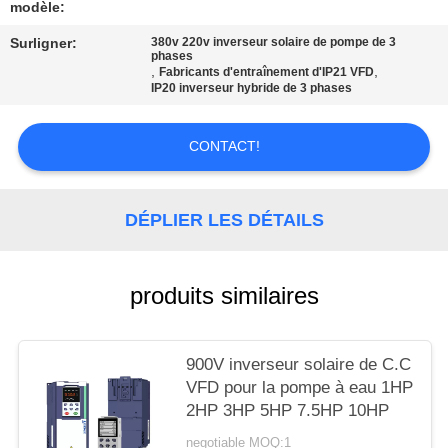
CITATION
modèle:
Surligner:
380v 220v inverseur solaire de pompe de 3
phases
PLAN
,
,
Fabricants d'entraînement d'IP21 VFD
IP20 inverseur hybride de 3 phases
DU
SITE
CONTACT!
POLITIQUE
DÉPLIER LES DÉTAILS
EN
MATIÈRE
produits similaires
DE
PROTECTION
DE
900V inverseur solaire de C.C
VFD pour la pompe à eau 1HP
LA
2HP 3HP 5HP 7.5HP 10HP
VIE
negotiable MOQ:1