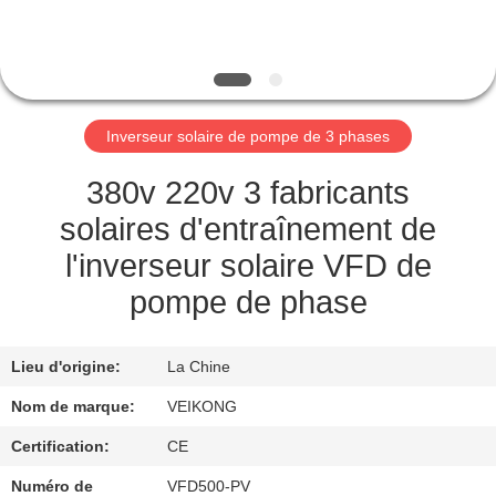
VISITE
DE
L'USINE
Inverseur solaire de pompe de 3 phases
CONTRÔLE
DE
380v 220v 3 fabricants
LA
solaires d'entraînement de
QUALITÉ
l'inverseur solaire VFD de
pompe de phase
NOUS
CONTACTER
Lieu d'origine:
La Chine
Nom de marque:
VEIKONG
DEMANDEZ
Certification:
CE
UNE
Numéro de
VFD500-PV