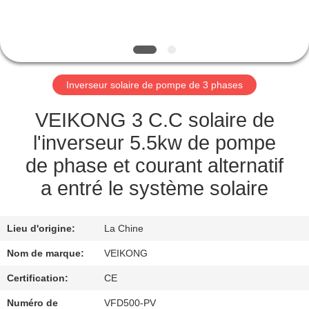
VISITE
DE
L'USINE
Inverseur solaire de pompe de 3 phases
CONTRÔLE
DE
VEIKONG 3 C.C solaire de
LA
l'inverseur 5.5kw de pompe
QUALITÉ
de phase et courant alternatif
a entré le système solaire
NOUS
CONTACTER
Lieu d'origine:
La Chine
Nom de marque:
VEIKONG
DEMANDEZ
Certification:
CE
UNE
Numéro de
VFD500-PV