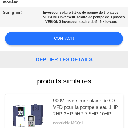
CITATION
modèle:
Surligner:
,
Inverseur solaire 5.5kw de pompe de 3 phases
VEIKONG inverseur solaire de pompe de 3 phases
PLAN
,
,
VEIKONG inverseur solaire de 5
5 kilowatts
DU
SITE
CONTACT!
POLITIQUE
DÉPLIER LES DÉTAILS
EN
MATIÈRE
produits similaires
DE
PROTECTION
900V inverseur solaire de C.C
DE
VFD pour la pompe à eau 1HP
LA
2HP 3HP 5HP 7.5HP 10HP
VIE
negotiable MOQ:1