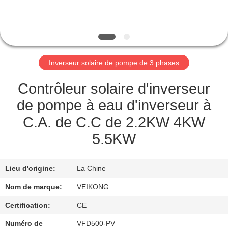
VISITE
DE
L'USINE
Inverseur solaire de pompe de 3 phases
CONTRÔLE
DE
Contrôleur solaire d'inverseur
LA
de pompe à eau d'inverseur à
QUALITÉ
C.A. de C.C de 2.2KW 4KW
5.5KW
NOUS
CONTACTER
Lieu d'origine:
La Chine
Nom de marque:
VEIKONG
DEMANDEZ
Certification:
CE
UNE
Numéro de
VFD500-PV