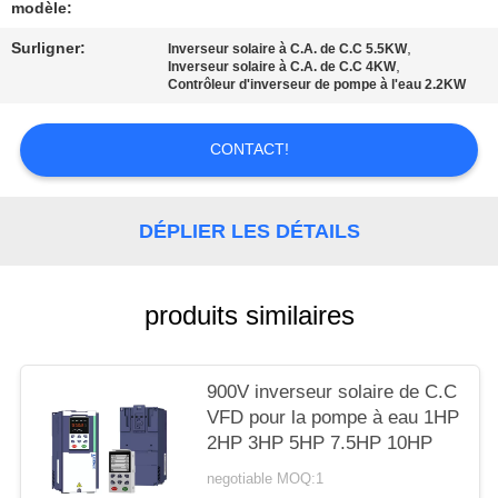
CITATION
modèle:
Surligner:
,
Inverseur solaire à C.A. de C.C 5.5KW
,
Inverseur solaire à C.A. de C.C 4KW
PLAN
Contrôleur d'inverseur de pompe à l'eau 2.2KW
DU
SITE
CONTACT!
POLITIQUE
DÉPLIER LES DÉTAILS
EN
MATIÈRE
produits similaires
DE
PROTECTION
900V inverseur solaire de C.C
DE
VFD pour la pompe à eau 1HP
LA
2HP 3HP 5HP 7.5HP 10HP
VIE
negotiable MOQ:1