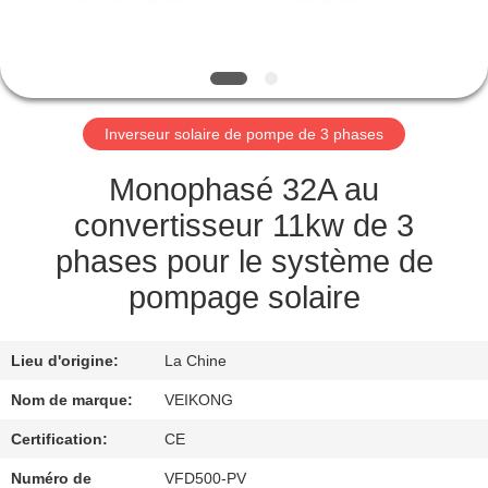
VISITE
DE
L'USINE
Inverseur solaire de pompe de 3 phases
CONTRÔLE
DE
Monophasé 32A au
LA
convertisseur 11kw de 3
QUALITÉ
phases pour le système de
pompage solaire
NOUS
CONTACTER
Lieu d'origine:
La Chine
Nom de marque:
VEIKONG
DEMANDEZ
Certification:
CE
UNE
Numéro de
VFD500-PV