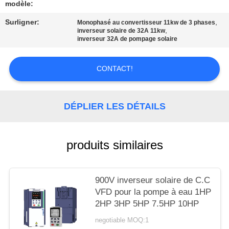
CITATION
modèle:
Surligner:
,
Monophasé au convertisseur 11kw de 3 phases
,
inverseur solaire de 32A 11kw
PLAN
inverseur 32A de pompage solaire
DU
SITE
CONTACT!
POLITIQUE
DÉPLIER LES DÉTAILS
EN
MATIÈRE
produits similaires
DE
PROTECTION
900V inverseur solaire de C.C
DE
VFD pour la pompe à eau 1HP
LA
2HP 3HP 5HP 7.5HP 10HP
VIE
negotiable MOQ:1