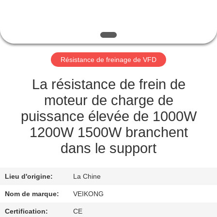
VISITE
DE
L'USINE
Résistance de freinage de VFD
CONTRÔLE
DE
La résistance de frein de
LA
moteur de charge de
QUALITÉ
puissance élevée de 1000W
1200W 1500W branchent
NOUS
dans le support
CONTACTER
Lieu d'origine:
La Chine
DEMANDEZ
Nom de marque:
VEIKONG
UNE
Certification:
CE