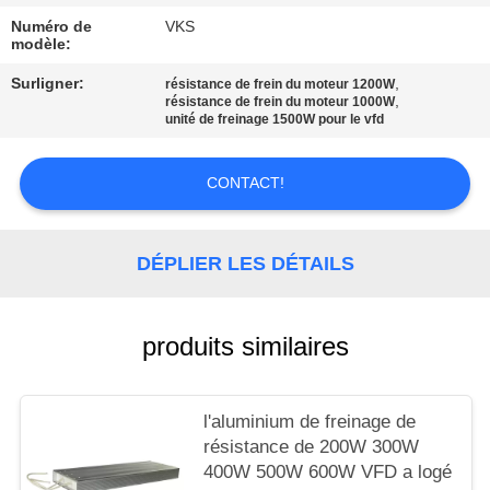
CITATION
Numéro de
VKS
modèle:
PLAN
Surligner:
,
résistance de frein du moteur 1200W
,
résistance de frein du moteur 1000W
DU
unité de freinage 1500W pour le vfd
SITE
CONTACT!
POLITIQUE
EN
DÉPLIER LES DÉTAILS
MATIÈRE
DE
produits similaires
PROTECTION
DE
l'aluminium de freinage de
LA
résistance de 200W 300W
VIE
400W 500W 600W VFD a logé