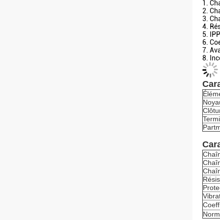
1. Ch
2. Ch
3. Ch
4. Ré
5. IP
6. Co
7. Av
8. In
Cara
Élém
Noya
Clôtu
Termi
Partm
Cara
Chaî
Chaîn
Chaîn
Résis
Prote
Vibra
Coeff
Norm