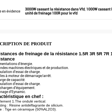
Veikong !
3000W cassant la résistance dans Vfd
,
1000W cassant l
e en évidence
unité de freinage 100R pour le vfd
CRIPTION DE PRODUIT
istances de freinage de la résistance 1.5R 3R 5R 
istance
imentations d'énergie.
andes machines électriques et de production.
mulation d'essai de charge.
cles à moteur de démarrage/arrêt.
arge de capacité.
mulation d'essai de charge.
schargen d'équipement.
einage d'Eynamic.
ctéristique en chef :
lement 1.The ondulé vertical.
ting : Résine antidéflagrante de silicium.
e : Tige en céramique (50%AL2O3).