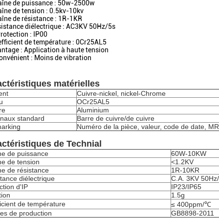
aîne de puissance : 50w-2500w
aîne de tension : 0.5kv-10kv
aîne de résistance : 1R-1KR
sistance diélectrique : AC3KV 50Hz/5s
Protection : IP00
efficient de température : 0Cr25AL5
antage : Application à haute tension
convénient : Moins de vibration
ctéristiques matérielles
ent
Cuivre-nickel, nickel-Chrome
u
OCr25AL5
re
Aluminium
naux standard
Barre de cuivre/de cuivre
arking
Numéro de la pièce, valeur, code de date, M
ctéristiques de Technial
ne de puissance
60W-10KW
e de tension
<1.2KV
e de résistance
1R-10KR
tance diélectrique
C.A. 3KV 50Hz
ction d'IP
IP23/IP65
tion
1.5g
icient de température
≤ 400ppm/℃
es de production
GB8898-2011