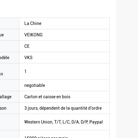
La Chine
ue
VEIKONG
CE
odèle
VKS
1
in
negotiable
allage
Carton et caisse en bois
ison
3 jours, dépendent de la quantité d'ordre
Western Union, T/T, L/C, D/A, D/P, Paypal