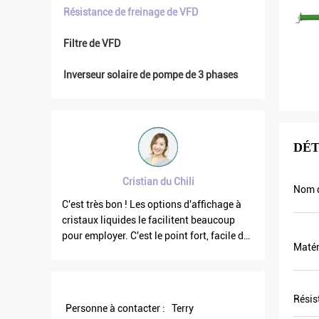
Résistance de freinage de VFD
Filtre de VFD
Inverseur solaire de pompe de 3 phases
DÉT
Cristian du Chili
Nom d
raiment
C'est très bon ! Les options d'affichage à
La fréque
ns
cristaux liquides le facilitent beaucoup
quand les
uits
pour employer. C'est le point fort, facile de
courant de
Matér
 Nous
l'utilisation. Et robuste. Grand logiciel de
celui son
entôt.
PC.
est plus 
ent un
plus d'éne
us de 8.
Résis
Personne à contacter :
Terry
ndre