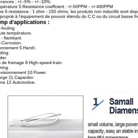
erances : +/--5% - +/--10%.
mpérature 5.Resistance coeffcient : +/-50PPM - +/-400PPM.
 6.resistance : 1 ohm - 150 ohms, les produits non inductifs sont disp
pproprié à l'équipement de pouvoir étendu du C.C ou du circuit basse f
p d'applications :
-fouling.
ute température.
 - flambant.
t-Corrosion.
onnement 5.Harsh.
ding.
der.
s de freinage 8.High-speed-train.
ning.
visionnement 10.Power.
rge 11.Capacitor.
me 12.Automotive.