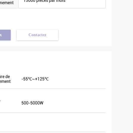
15000 pièces par mois
nnement
x
Contactez
re de
-55℃~+125℃
nement
vraiment
ns
uits
e
500-5000W
 Nous
ientôt.
ent un
lus de 8.
endre