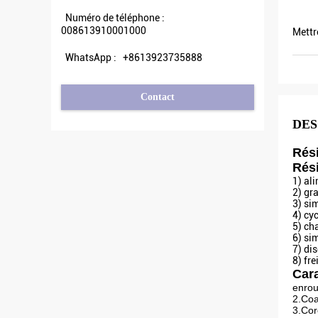
Numéro de téléphone :
008613910001000
Mettr
WhatsApp :
+8613923735888
Contact
DES
Rés
Rés
1) al
2) gr
3) si
4) cy
5) ch
6) si
7) di
8) fr
Cara
enrou
2.Coa
3.Cor