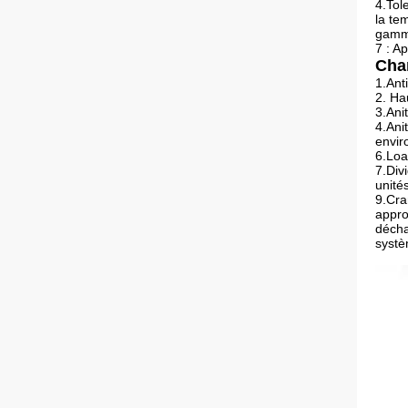
4.Tol
la te
gamme
7 : A
Cham
1.Anti
2. Ha
3.Anit
4.Ani
envir
6.Loa
7.Divi
unité
9.Cra
appro
décha
systè