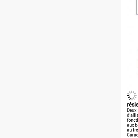
rési
Deux 
d'all
fonct
aux b
au fre
Carac