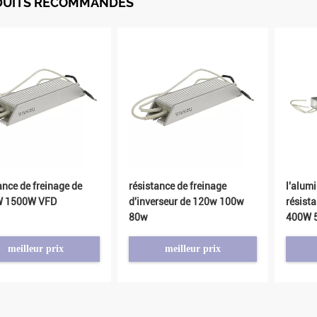
DUITS RECOMMANDÉS
ance de freinage de
résistance de freinage
l'alum
 1500W VFD
d'inverseur de 120w 100w
résist
80w
400W 
logé
meilleur prix
meilleur prix