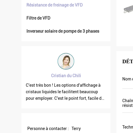
Résistance de freinage de VFD
Filtre de VFD
Inverseur solaire de pompe de 3 phases
DÉT
Cristian du Chili
Nom d
raiment
C'est très bon ! Les options d'affichage à
La fréque
ns
cristaux liquides le facilitent beaucoup
quand les
uits
pour employer. C'est le point fort, facile de
courant de
Chaîn
 Nous
l'utilisation. Et robuste. Grand logiciel de
celui son
résis
entôt.
PC.
est plus 
ent un
plus d'éne
us de 8.
Techn
Personne à contacter :
Terry
ndre