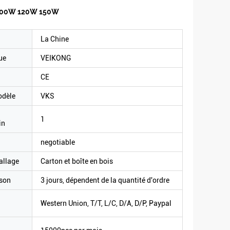
W 100W 120W 150W
La Chine
ue
VEIKONG
CE
odèle
VKS
1
in
negotiable
allage
Carton et boîte en bois
ison
3 jours, dépendent de la quantité d'ordre
Western Union, T/T, L/C, D/A, D/P, Paypal