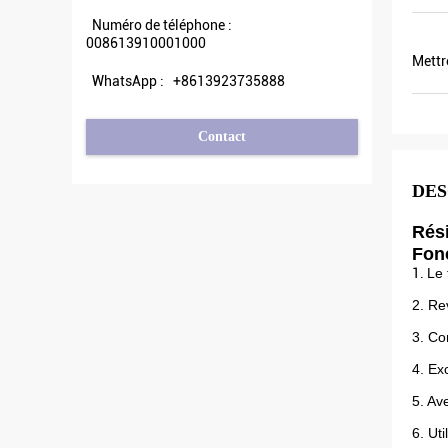
Numéro de téléphone :
008613910001000
Mettr
WhatsApp :
+8613923735888
Contact
DES
Rés
Fonc
1.
Le 
2. Re
3. Co
4. Exc
5. Av
6. Ut