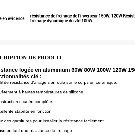
Veikong !
résistance de freinage de l'inverseur 150W
,
120W Résista
e en évidence
freinage dynamique du vfd 100W
CRIPTION DE PRODUIT
istance logée en aluminium 60W 80W 100W 120W 150W
tionnalités clé :
fil de résistance d'alliage s'enroule sur le corps en céramique.
vêtement à hautes températures de silicone
nstruction soudée complète
ellente stabilité en fonction
ec des garnitures pour installer la résistance facilement.
ilisé en tant que résistance de freinage