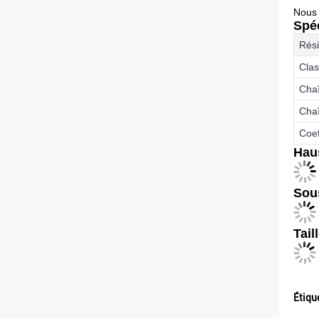
Nous 
Spéc
Rési
Clas
Chaî
Chaî
Coef
Hau
Sous
Tail
Étiqu