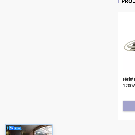
PRO
résist
1200W