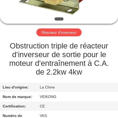
VISITE
DE
L'USINE
Réacteur d'inverseur
CONTRÔLE
DE
Obstruction triple de réacteur
LA
d'inverseur de sortie pour le
QUALITÉ
moteur d'entraînement à C.A.
de 2.2kw 4kw
NOUS
CONTACTER
Lieu d'origine:
La Chine
Nom de marque:
VEIKONG
DEMANDEZ
Certification:
CE
UNE
Numéro de
VKS