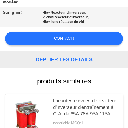
CITATION
modèle:
Surligner:
,
4kw Réacteur d'inverseur
,
2.2kw Réacteur d'inverseur
PLAN
4kw ligne réacteur de vfd
DU
SITE
CONTACT!
POLITIQUE
DÉPLIER LES DÉTAILS
EN
MATIÈRE
produits similaires
DE
PROTECTION
linéarités élevées de réacteur
DE
d'inverseur d'entraînement à
LA
C.A. de 65A 78A 95A 115A
VIE
negotiable MOQ:1