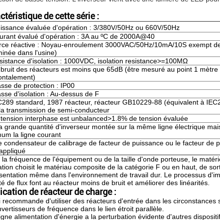
ctéristique de cette série :
issance évaluée d'opération : 3/380V/50Hz ou 660V/50Hz
urant évalué d'opération : 3A au ºC de 2000A@40
rce réactive : Noyau-enroulement 3000VAC/50Hz/10mA/10S exempt de 
inée dans l'usine)
sistance d'isolation : 1000VDC, isolation resistance>=100MΩ
 bruit des réacteurs est moins que 65dB (être mesuré au point 1 mètre 
ontalement)
asse de protection : IP00
asse d'isolation : Au-dessus de F
C289 standard, 1987 réacteur, réacteur GB10229-88 (équivalent à IEC
la transmission de semi-conducteur
 tension interphase est unbalanced>1.8% de tension évaluée
a grande quantité d'inverseur montée sur la même ligne électrique mai
um la ligne courant
e condensateur de calibrage de facteur de puissance ou le facteur de pu
 appliqué
 la fréquence de l'équipement ou de la taille d'onde porteuse, le matéri
lation choisit le matériau composite de la catégorie F ou en haut, de so
sentation même dans l'environnement de travail dur. Le processus d'im
té de flux font au réacteur moins de bruit et améliorer des linéarités.
ication de réacteur de charge :
i recommande d'utiliser des réacteurs d'entrée dans les circonstances 
nvertisseurs de fréquence dans le lien étroit parallèle.
 ligne alimentation d'énergie a la perturbation évidente d'autres disposit