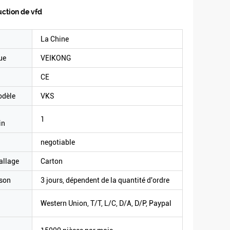
uction de vfd
La Chine
ue
VEIKONG
CE
odèle
VKS
1
in
negotiable
allage
Carton
ison
3 jours, dépendent de la quantité d'ordre
Western Union, T/T, L/C, D/A, D/P, Paypal