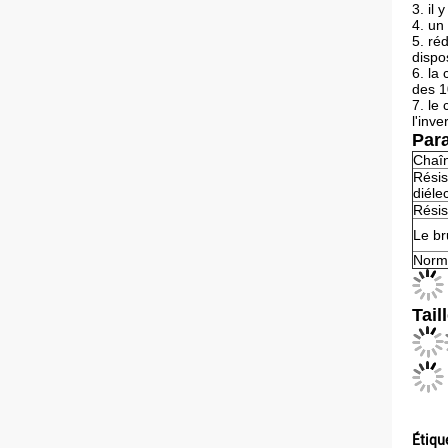
3. il
4. un
5. ré
dispos
6. la
des 1
7. le
l'inve
Par
Chaîn
Résis
diéle
Résis
Le br
Norm
Tail
Étiqu