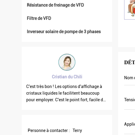
Résistance de freinage de VFD
Filtre de VFD
Inverseur solaire de pompe de 3 phases
DÉT
Cristian du Chili
Nom d
raiment
C'est très bon ! Les options d'affichage à
La fréque
ns
cristaux liquides le facilitent beaucoup
quand les
uits
pour employer. C'est le point fort, facile de
courant de
Tensi
 Nous
l'utilisation. Et robuste. Grand logiciel de
celui son
entôt.
PC.
est plus 
ent un
plus d'éne
Appli
us de 8.
Personne à contacter :
Terry
ndre