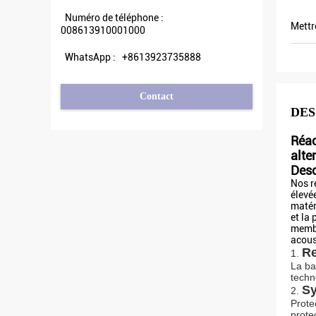
Numéro de téléphone :
Mettr
008613910001000
WhatsApp :
+8613923735888
Contact
DES
Réac
alte
Desc
Nos r
élevé
matéri
et la
membr
acous
Re
1.
La ba
techn
Sy
2.
Prote
prote