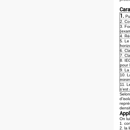
Cara
1.
Pu
2. Co
3. Fo
(exam
4. Ré
5. Le
horiz
6. Cl
7. Cl
8. IE
pour 
9. La
10. L
minim
11. L
s'est
Selon
d'iso
repré
densi
Appl
On lu
1. co
2. la