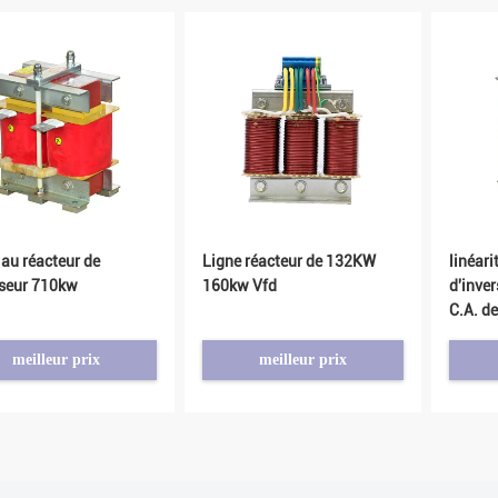
au réacteur de
Ligne réacteur de 132KW
linéari
rseur 710kw
160kw Vfd
d'inve
C.A. d
meilleur prix
meilleur prix