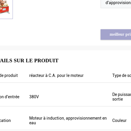
d'approvisio
meilleur pri
AILS SUR LE PRODUIT
Brahim assad de Syrie
Tayfun de Turquie
e produit
réacteur à C.A. pour le moteur
Type de so
nce de la sortie VFD500 est stable
l'inverseur solaire de pompe est 
 autres flottent. Également le
de qualité très bonne et nous avo
De puissa
 sortie est inférieur d'autres,
également préparé quelques prod
on d'entrée
380V
sortie
t pourquoi la fréquence de sortie
promotionnels pour l'exposition.
haute trop qui peut économiser
allons faire de nouveaux ordres b
rgie.
L'année dernière il y avait seulem
Moteur à induction, approvisionnement en
cation
Couleur
agent local et cette année, il y a p
eau
Certains d'entre eux seulement v