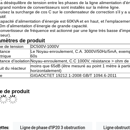
 y a déséquilibre de tension entre les phases de la ligne alimentation d
 grand nombre de convertisseurs sont installés sur la même ligne.
duisez la surcharge de cos C sur le condensateur de correction s'il y a
itif.
 capacité d'alimentation d'énergie est 60KVA et en haut, et l'emplacemen
0m d'alimentation d'énergie de grande capacité.
 convertisseur de fréquence est actionné par une ligne très basse d'imp
rseur).
amètres de produit
e de tension
DC500V-1000V
tance
Le Noyau-enroulement, C.A. 3000V/50Hz/5mA, exem
ctrique
60s
tance d'isolation
Noyau-enroulement, C.C 1000V, résistance > ohm d
moins que 65dB (être mesuré au point 1 mètre à parti
uit du réacteur
horizontalement)
e
GIGAOCTET 19212.1-2008 GB/T 1094.6-2011
le de produit
ettes:
Ligne de phase d'IP20 3 obstruction
Ligne obstruct