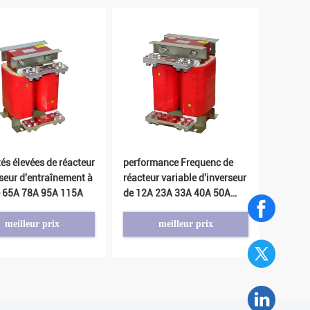
tés élevées de réacteur
performance Frequenc de
rseur d'entraînement à
réacteur variable d'inverseur
e 65A 78A 95A 115A
de 12A 23A 33A 40A 50A
haute
meilleur prix
meilleur prix