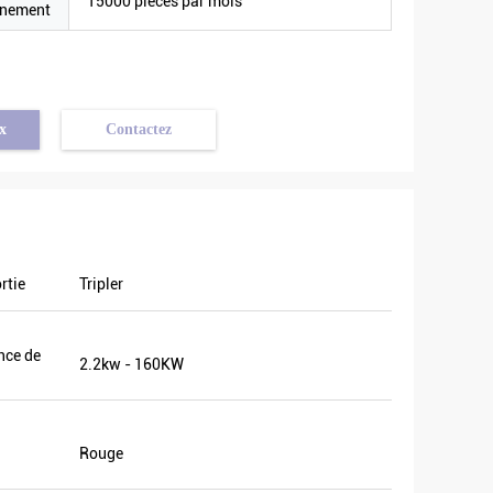
15000 pièces par mois
nnement
x
Contactez
rtie
Tripler
vraiment
ns
nce de
uits
2.2kw - 160KW
 Nous
ientôt.
ent un
Rouge
lus de 8.
endre