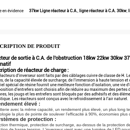
Veikong !
e en évidence
37kw Ligne réacteur à C.A.
,
ligne réacteur à C.A. 30kw
,
CRIPTION DE PRODUIT
teur de sortie à C.A. de l'obstruction 18kw 22kw 30kw 3
rnatif
ription de réacteur de charge :
éacteurs d'inverseur sont faits par des câblages cuivre de classe de H. Le
es, de la capacité élevée de surcharge, de l'immersion à haute tension et
el spécial de résine fournit une meilleure fonction d'isolation, une vie d
 position d'entrefers sont choisis afin de réduire au maximum des pertes
es, les jougs et les entrefers sont bloqués par des adhésifs et des élém
tique. Les réacteurs sont conçus avec le refroidissement à l'air naturel.
ndement élevé :
tterie avec la même capacité, un rendement plus élevé, un plus long temps
ologie la plus de pointe de soulever l'efficacité à 90%, économies plus 
stèmes de protection :
ction thermique, protection de surcharge, au-dessus de la protection de
ction de basse tension. L'inverseur vient avec une lumière de LED pour