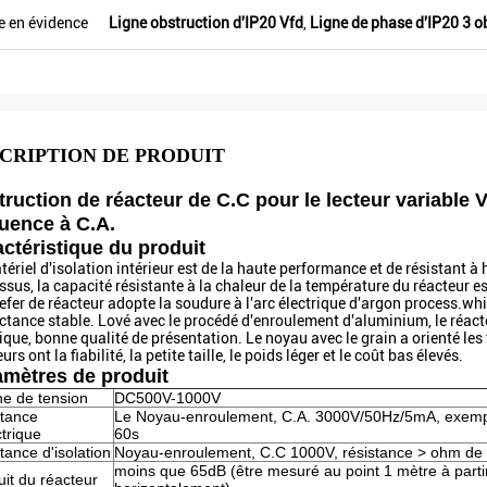
Veikong !
e en évidence
Ligne obstruction d'IP20 Vfd
,
Ligne de phase d'IP20 3 o
CRIPTION DE PRODUIT
ruction de réacteur de C.C pour le lecteur variable
uence à C.A.
ctéristique du produit
tériel d'isolation intérieur est de la haute performance et de résistant
sus, la capacité résistante à la chaleur de la température du réacteur est 
efer de réacteur adopte la soudure à l'arc électrique d'argon process.whic
uctance stable. Lové avec le procédé d'enroulement d'aluminium, le réacte
ique, bonne qualité de présentation. Le noyau avec le grain a orienté les 
urs ont la fiabilité, la petite taille, le poids léger et le coût bas élevés.
amètres de produit
e de tension
DC500V-1000V
tance
Le Noyau-enroulement, C.A. 3000V/50Hz/5mA, exem
ctrique
60s
tance d'isolation
Noyau-enroulement, C.C 1000V, résistance > ohm d
moins que 65dB (être mesuré au point 1 mètre à parti
uit du réacteur