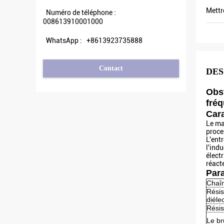
Mettr
Numéro de téléphone :
008613910001000
WhatsApp :
+8613923735888
Contact
DES
Obst
fréq
Cara
Le ma
proces
L'entr
l'ind
électr
réacte
Par
Chaîn
Résis
diéle
Résis
Le br