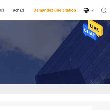

ous
achats
Demandez une citation