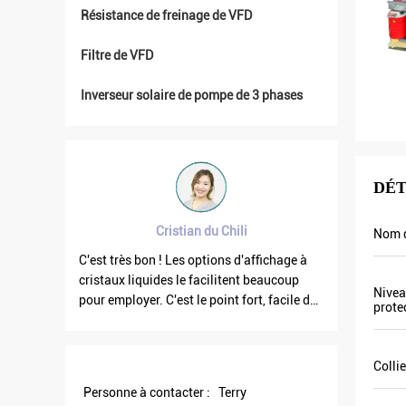
Résistance de freinage de VFD
Filtre de VFD
Inverseur solaire de pompe de 3 phases
DÉT
Cristian du Chili
Brahim assad de Syri
Nom d
ès bon ! Les options d'affichage à
La fréquence de la sortie VFD50
 liquides le facilitent beaucoup
quand les autres flottent. Égale
Nivea
loyer. C'est le point fort, facile de
courant de sortie est inférieur d
prote
ation. Et robuste. Grand logiciel de
celui sont pourquoi la fréquence
est plus haute trop qui peut éc
plus d'énergie.
Collie
Personne à contacter :
Terry