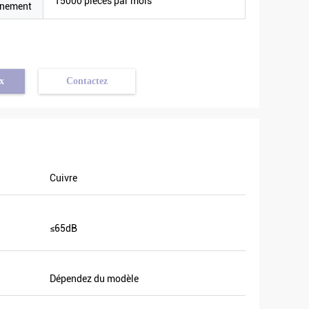
15000 pièces par mois
nnement
x
Contactez
Cuivre
≤65dB
Dépendez du modèle