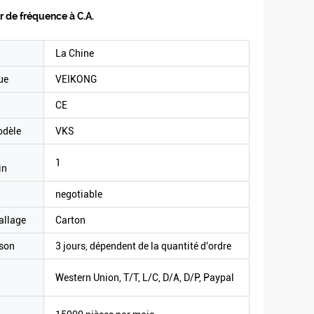
r de fréquence à C.A.
La Chine
ue
VEIKONG
CE
odèle
VKS
1
in
negotiable
allage
Carton
ison
3 jours, dépendent de la quantité d'ordre
Western Union, T/T, L/C, D/A, D/P, Paypal