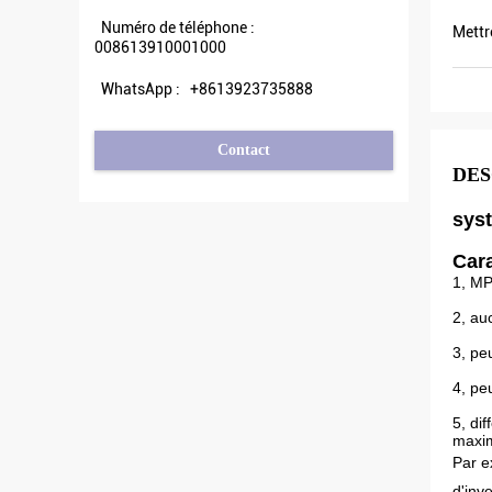
Numéro de téléphone :
Mettr
008613910001000
WhatsApp :
+8613923735888
Contact
DES
syst
Cara
1, MP
2, au
3, pe
4, pe
5, di
maxim
Par e
d'inv