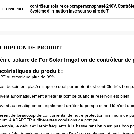
Veikong !
contrôleur solaire de pompe monophasé 240V
,
Contrôl
e en évidence
Système d'irrigation inverseur solaire de 7
CRIPTION DE PRODUIT
ème solaire de For Solar Irrigation de contrôleur
ctéristiques du produit :
PT automatique plus de 99%.
cun besoin ont placé n'importe quel parameterit est contrôle très bon po
uvent automatiquement arrêter la pompe quand le réservoir est plein
uvent automatiquement également arrêter la pompe quand là n'ont aucun
fférent de beaucoup de concurrents, de notre protection minimum de pui
um À ADAPTER à différentes conditions de pompe.
xemple, le début et l'arrêt fréquents à la basse tension n'est pas bon 
erseur faire fonctionner pour pomper l'arrêt ou seulement dans la fré