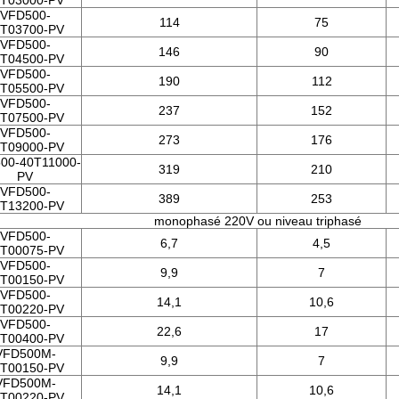
T03000-PV
VFD500-
114
75
T03700-PV
VFD500-
146
90
T04500-PV
VFD500-
190
112
T05500-PV
VFD500-
237
152
T07500-PV
VFD500-
273
176
T09000-PV
00-40T11000-
319
210
PV
VFD500-
389
253
T13200-PV
monophasé 220V ou niveau triphasé
VFD500-
6,7
4,5
T00075-PV
VFD500-
9,9
7
T00150-PV
VFD500-
14,1
10,6
T00220-PV
VFD500-
22,6
17
T00400-PV
VFD500M-
9,9
7
T00150-PV
VFD500M-
14,1
10,6
T00220-PV