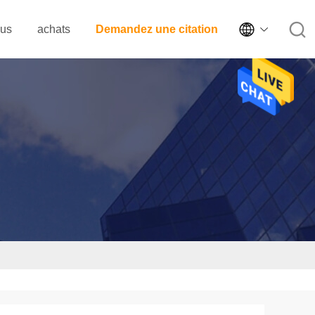

ous
achats
Demandez une citation