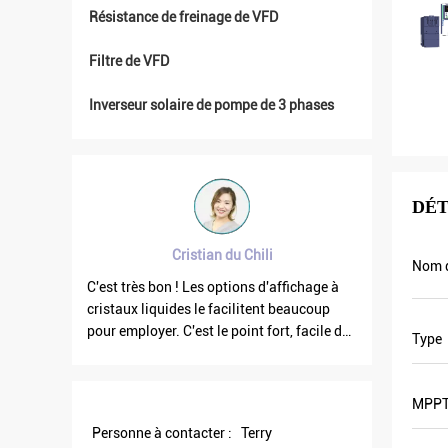
Résistance de freinage de VFD
Filtre de VFD
Inverseur solaire de pompe de 3 phases
DÉT
an du Chili
Brahim assad de Syrie
Nom d
 options d'affichage à
La fréquence de la sortie VFD500 est stabl
 facilitent beaucoup
quand les autres flottent. Également le
 le point fort, facile de
courant de sortie est inférieur d'autres,
Type
buste. Grand logiciel de
celui sont pourquoi la fréquence de sortie
est plus haute trop qui peut économiser
plus d'énergie.
MPP
Personne à contacter :
Terry