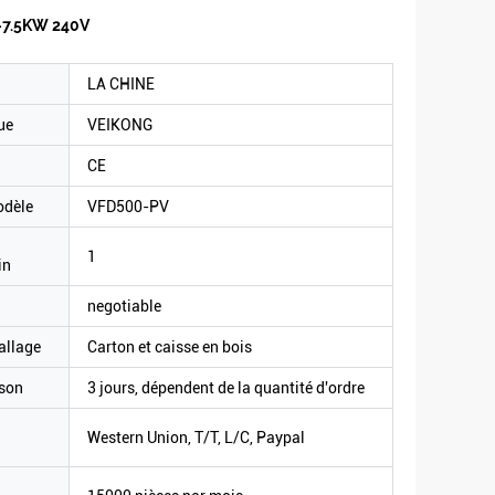
W-7.5KW 240V
LA CHINE
ue
VEIKONG
CE
odèle
VFD500-PV
1
in
negotiable
allage
Carton et caisse en bois
ison
3 jours, dépendent de la quantité d'ordre
Western Union, T/T, L/C, Paypal