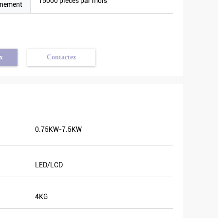
15000 pièces par mois
nnement
x
Contactez
0.75KW-7.5KW
LED/LCD
4KG