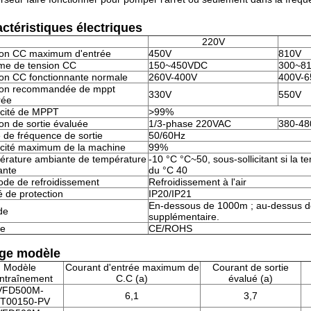
ctéristiques électriques
220V
ion CC maximum d'entrée
450V
810V
e de tension CC
150~450VDC
300~8
on CC fonctionnante normale
260V-400V
400V-6
ion recommandée de mppt
330V
550V
rée
acité de MPPT
>99%
on de sortie évaluée
1/3-phase 220VAC
380-48
 de fréquence de sortie
50/60Hz
acité maximum de la machine
99%
érature ambiante de température
-10 °C °C~50, sous-sollicitant si la 
ante
du °C 40
de de refroidissement
Refroidissement à l'air
 de protection
IP20/IP21
En-dessous de 1000m ; au-dessus 
ude
supplémentaire.
e
CE/ROHS
ge modèle
Modèle
Courant d'entrée maximum de
Courant de sortie
entraînement
C.C (a)
évalué (a)
VFD500M-
6,1
3,7
T00150-PV