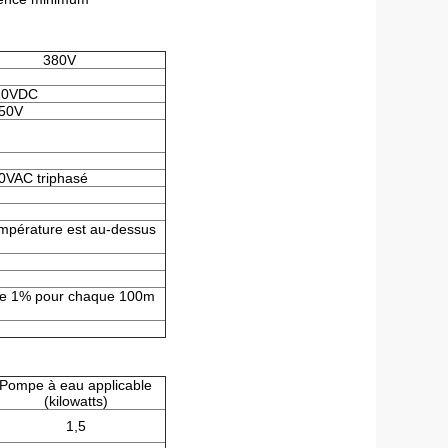
380V
10VDC
50V
0VAC triphasé
température est au-dessus
de 1% pour chaque 100m
Pompe à eau applicable
(kilowatts)
1,5