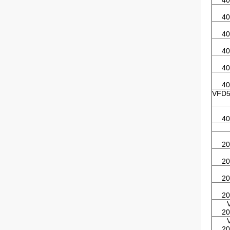
40
40
40
40
40
40
VFD5
40
20
20
20
20
20
20