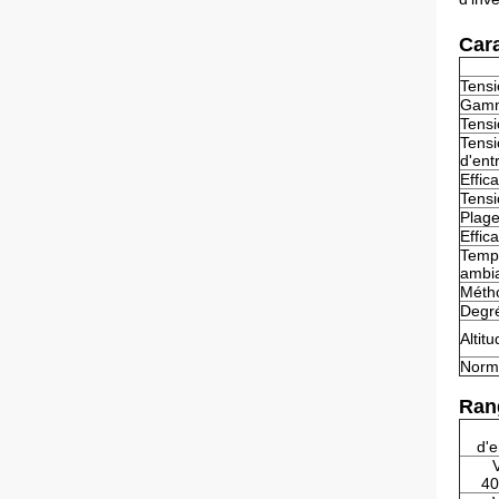
Cara
Tens
Gamm
Tensi
Tens
d'ent
Effic
Tensi
Plage
Effic
Temp
ambi
Métho
Degré
Altit
Norm
Ran
d'
40