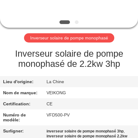
VISITE
DE
L'USINE
Inverseur solaire de pompe monophasé
CONTRÔLE
DE
Inverseur solaire de pompe
LA
monophasé de 2.2kw 3hp
QUALITÉ
Lieu d'origine:
La Chine
NOUS
Nom de marque:
VEIKONG
CONTACTER
Certification:
CE
Numéro de
VFD500-PV
DEMANDEZ
modèle:
UNE
Surligner:
,
inverseur solaire de pompe monophasé 3hp
inverseur solaire de pompe monophasé 2.2kw