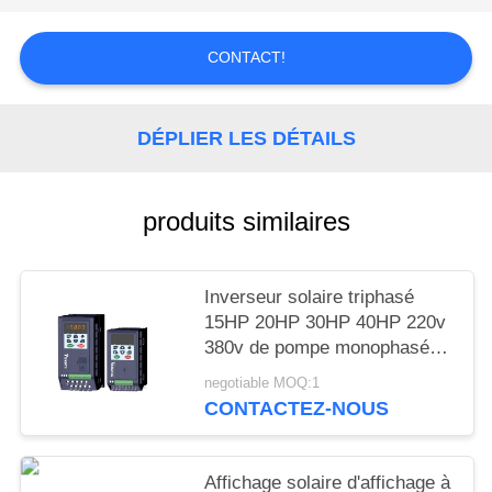
CITATION
CONTACT!
PLAN
DU
DÉPLIER LES DÉTAILS
SITE
produits similaires
POLITIQUE
EN
MATIÈRE
Inverseur solaire triphasé
15HP 20HP 30HP 40HP 220v
DE
380v de pompe monophasé
PROTECTION
VEIKONG
negotiable MOQ:1
DE
CONTACTEZ-NOUS
LA
VIE
Affichage solaire d'affichage à