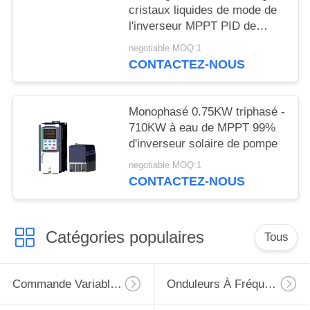
PRIVÉE
cristaux liquides de mode de
l'inverseur MPPT PID de
pompe monophasé de 1HP
negotiable MOQ:1
2HP 3HP 5HP 10HP 220v
CONTACTEZ-NOUS
Monophasé 0.75KW triphasé -
710KW à eau de MPPT 99%
d'inverseur solaire de pompe
negotiable MOQ:1
CONTACTEZ-NOUS
Catégories populaires
Tous
Commande Variable De Fréquence De VFD
Onduleurs À Fréquence Variable