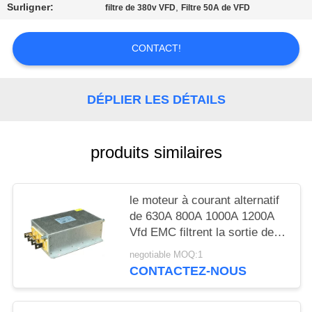
CITATION
Surligner:
,
filtre de 380v VFD
Filtre 50A de VFD
PLAN
CONTACT!
DU
SITE
DÉPLIER LES DÉTAILS
POLITIQUE
produits similaires
EN
MATIÈRE
le moteur à courant alternatif
DE
de 630A 800A 1000A 1200A
PROTECTION
Vfd EMC filtrent la sortie de 3
phases
DE
negotiable MOQ:1
CONTACTEZ-NOUS
LA
VIE