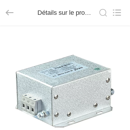
-
2026
Shenzhen
LuoX
Détails sur le produit
Electric
Co.,
Ltd..
All
ACCUEIL
Rights
Reserved.
PRODUITS
VIDÉOS
A
PROPOS
DE
NOUS