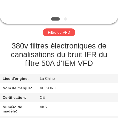
VISITE
DE
L'USINE
Filtre de VFD
CONTRÔLE
DE
380v filtres électroniques de
LA
canalisations du bruit IFR du
QUALITÉ
filtre 50A d'IEM VFD
NOUS
Lieu d'origine:
La Chine
CONTACTER
Nom de marque:
VEIKONG
Certification:
CE
DEMANDEZ
Numéro de
VKS
UNE
modèle: