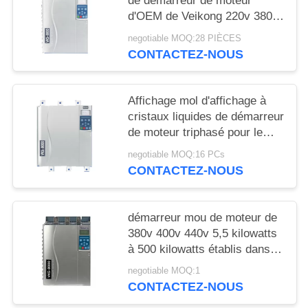
de démarreur de moteur
PRIVÉE
d'OEM de Veikong 220v 380v
pour le moteur se protègent
negotiable MOQ:28 PIÈCES
CONTACTEZ-NOUS
Affichage mol d'affichage à
cristaux liquides de démarreur
de moteur triphasé pour le
contacteur de by-pass de
negotiable MOQ:16 PCs
moteur à induction
CONTACTEZ-NOUS
démarreur mou de moteur de
380v 400v 440v 5,5 kilowatts
à 500 kilowatts établis dans le
contacteur de by-pass
negotiable MOQ:1
CONTACTEZ-NOUS