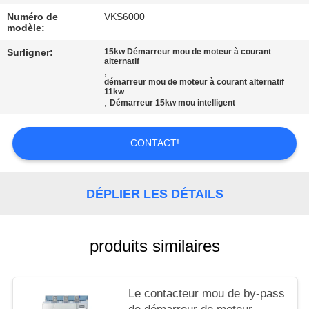
CITATION
Numéro de
VKS6000
modèle:
PLAN
Surligner:
15kw Démarreur mou de moteur à courant
alternatif
DU
,
démarreur mou de moteur à courant alternatif
SITE
11kw
,
Démarreur 15kw mou intelligent
POLITIQUE
CONTACT!
EN
MATIÈRE
DÉPLIER LES DÉTAILS
DE
PROTECTION
produits similaires
DE
LA
Le contacteur mou de by-pass
VIE