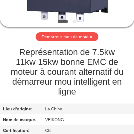
VISITE
DE
L'USINE
Démarreur mou de moteur
CONTRÔLE
DE
Représentation de 7.5kw
LA
11kw 15kw bonne EMC de
QUALITÉ
moteur à courant alternatif du
démarreur mou intelligent en
NOUS
ligne
CONTACTER
Lieu d'origine:
La Chine
DEMANDEZ
Nom de marque:
VEIKONG
UNE
Certification:
CE