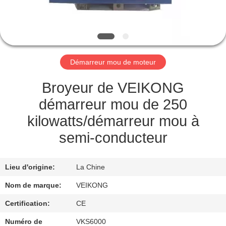
VISITE
DE
L'USINE
Démarreur mou de moteur
CONTRÔLE
DE
Broyeur de VEIKONG
LA
démarreur mou de 250
QUALITÉ
kilowatts/démarreur mou à
semi-conducteur
NOUS
CONTACTER
Lieu d'origine:
La Chine
Nom de marque:
VEIKONG
DEMANDEZ
Certification:
CE
UNE
Numéro de
VKS6000