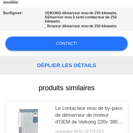
CITATION
modèle:
Surligner:
,
VEIKONG démarreur mou de 250 kilowatts
Démarreur mou à semi-conducteur de 250
PLAN
kilowatts
,
Broyeur démarreur mou de 250 kilowatts
DU
SITE
CONTACT!
POLITIQUE
DÉPLIER LES DÉTAILS
EN
MATIÈRE
produits similaires
DE
PROTECTION
DE
Le contacteur mou de by-pass
de démarreur de moteur
LA
d'OEM de Veikong 220v 380v
VIE
pour le moteur se protègent
negotiable MOQ:28 PIÈCES