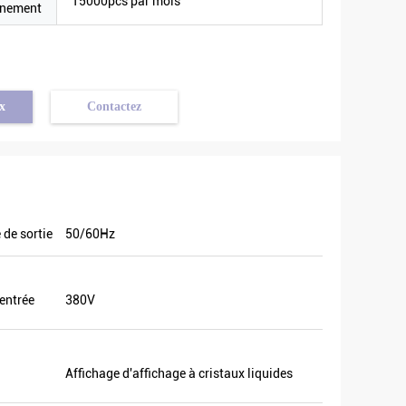
15000pcs par mois
nnement
x
Contactez
 de sortie
50/60Hz
entrée
380V
Affichage d'affichage à cristaux liquides