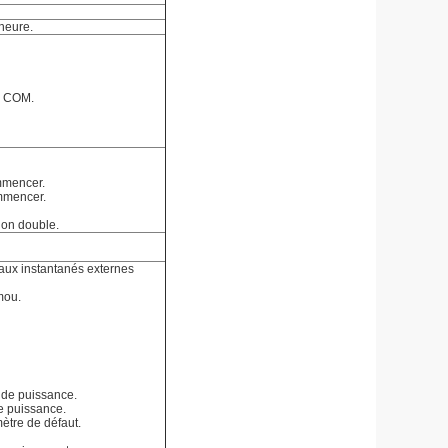
heure.
e COM.
ommencer.
ommencer.
sion double.
naux instantanés externes
mou.
n de puissance.
de puissance.
ètre de défaut.