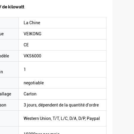
 de kilowatt
La Chine
ue
VEIKONG
CE
odèle
VKS6000
1
in
negotiable
allage
Carton
ison
3 jours, dépendent de la quantité d'ordre
Western Union, T/T, L/C, D/A, D/P, Paypal