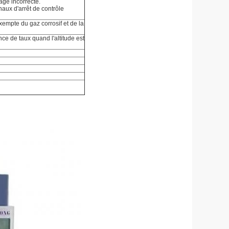
age incorrecte.
naux d'arrêt de contrôle
xempte du gaz corrosif et de la
ce de taux quand l'altitude est