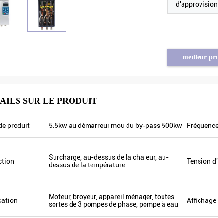
d'approvisio
meilleur pri
AILS SUR LE PRODUIT
Tayfun de Turquie
e produit
5.5kw au démarreur mou du by-pass 500kw
Fréquence
ur solaire de pompe est vraiment
é très bonne et nous avons
Surcharge, au-dessus de la chaleur, au-
 préparé quelques produits
ction
Tension d'
dessus de la température
nels pour l'exposition. Nous
ire de nouveaux ordres bientôt.
ernière il y avait seulement un
Moteur, broyeur, appareil ménager, toutes
cation
Affichage
l et cette année, il y a plus de 8.
sortes de 3 pompes de phase, pompe à eau
d'entre eux seulement vendre