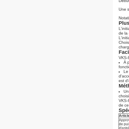
Début
Une s
Notat
Plus
L'ini
de la
L'ini
Chois
charg
Faci
VKS-80
À 
fonct
Le 
d'acc
est d
Mét
Un
chois
VKS-8
de ce 
Spéc
Articl
Appro
de pu
d'entr