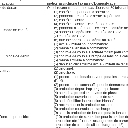
 adaptatif
moteur asynchrone triphasé d'Écureuil-cage
s de départ
On lui recommande de ne pas dépasser 20 fois par 
(1) contrôle de panneau d'opération.
(2) panneau + contrôle externe d'opération.
(3) contrôle externe.
(4) contrôle externe + contrôle de COM.
(5) panneau d'opération + externe + contrôle d
Mode de contrôle
(6) panneau d'opération + contrôle de COM.
(7) contrôle de COM.
(8) aucune opération de début ou d'arrêt.
(1) Actuel-limitant pour commencer.
(2) rampe de tension à commencer.
(3) contrôle de couple + actuel-limitant pour c
Mode de début
(4) contrôle de couple + rampe de tension à c
(5) rampe actuelle à commencer.
(6) début en circuit fermé actuel-limiteur de ten
(1) arrêt mol.
'arrêt
(2) arrêt libre.
(1) protection de boucle ouverte pour les termi
d'arrêt.
(2) protection de surchauffe pour le démarreur 
(3) protection départ trop longtemps heure.
(4) a entré la protection ouverte de phase.
(5) protection ouverte de phase de sortie.
(6) a déséquilibré la protection triphasée.
(7) recommencer la protection actuelle.
(8) protection courante de surcharge.
(9) sous la protection de tension pour la tensio
Fonction protectrice
(10) protection de surtension pour la tension 
protection (de 11) pour l'arrangement de param
protection de court-circuit de charge (de 12).