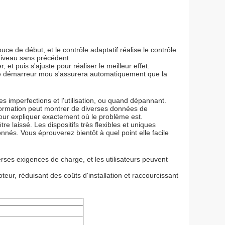
e de début, et le contrôle adaptatif réalise le contrôle
niveau sans précédent.
et puis s'ajuste pour réaliser le meilleur effet.
t le démarreur mou s'assurera automatiquement que la
n des imperfections et l'utilisation, ou quand dépannant.
nformation peut montrer de diverses données de
our expliquer exactement où le problème est.
e laissé. Les dispositifs très flexibles et uniques
donnés. Vous éprouverez bientôt à quel point elle facile
es exigences de charge, et les utilisateurs peuvent
eur, réduisant des coûts d'installation et raccourcissant