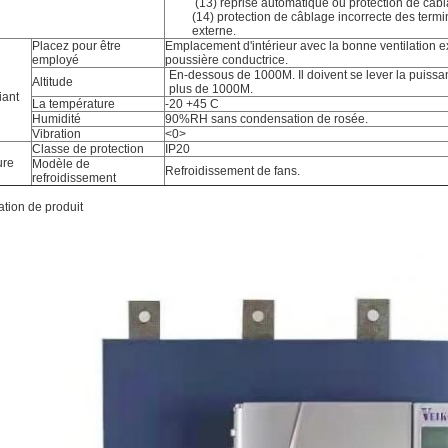
(13) reprise automatique ou protection de câbl
(14) protection de câblage incorrecte des termi
externe.
Placez pour être
Emplacement d'intérieur avec la bonne ventilation e
employé
poussière conductrice.
En-dessous de 1000M. Il doivent se lever la puissan
Altitude
plus de 1000M.
ant
La température
-20 +45 C
Humidité
90%RH sans condensation de rosée.
Vibration
<0>
Classe de protection
IP20
ure
Modèle de
Refroidissement de fans.
refroidissement
ation de produit