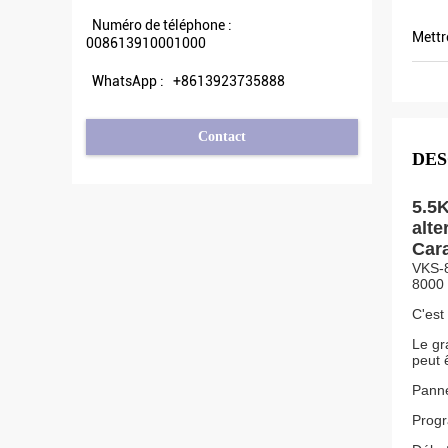
Veikong !
Numéro de téléphone :
Mettr
008613910001000
WhatsApp :
+8613923735888
Contact
DES
5.5K
alte
Cara
VKS-8
8000 
C'est
Le gr
peut 
Panne
Progr