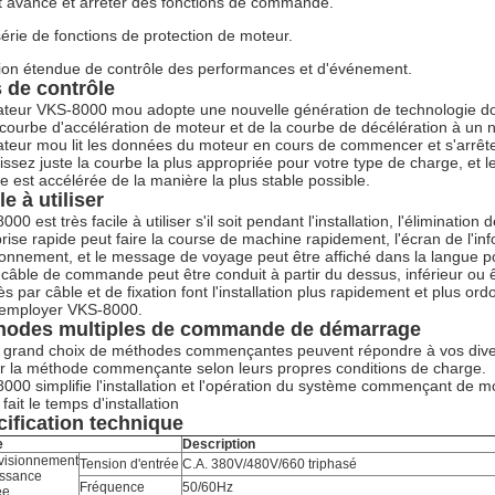
 avancé et arrêter des fonctions de commande.
érie de fonctions de protection de moteur.
ion étendue de contrôle des performances et d'événement.
 de contrôle
tiateur VKS-8000 mou adopte une nouvelle génération de technologie douc
 courbe d'accélération de moteur et de la courbe de décélération à un 
tiateur mou lit les données du moteur en cours de commencer et s'arrêter, 
issez juste la courbe la plus appropriée pour votre type de charge, e
e est accélérée de la manière la plus stable possible.
le à utiliser
00 est très facile à utiliser s'il soit pendant l'installation, l'éliminatio
prise rapide peut faire la course de machine rapidement, l'écran de l'i
ionnement, et le message de voyage peut être affiché dans la langue p
câble de commande peut être conduit à partir du dessus, inférieur ou êtr
ès par câble et de fixation font l'installation plus rapidement et plus or
'employer VKS-8000.
hodes multiples de commande de démarrage
 grand choix de méthodes commençantes peuvent répondre à vos divers
ir la méthode commençante selon leurs propres conditions de charge.
000 simplifie l'installation et l'opération du système commençant de mot
fait le temps d'installation
ification technique
e
Description
visionnement
Tension d'entrée
C.A. 380V/480V/660 triphasé
issance
Fréquence
50/60Hz
ée