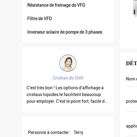
Résistance de freinage de VFD
Filtre de VFD
Inverseur solaire de pompe de 3 phases
DÉT
Brahim assad de Syrie
Nom d
chage à
La fréquence de la sortie VFD500 est stable
l'inverse
ucoup
quand les autres flottent. Également le
de qualit
facile de
courant de sortie est inférieur d'autres,
également
prote
iciel de
celui sont pourquoi la fréquence de sortie
promotion
est plus haute trop qui peut économiser
allons fa
plus d'énergie.
L'année d
appli
agent loca
Personne à contacter :
Terry
Certains 