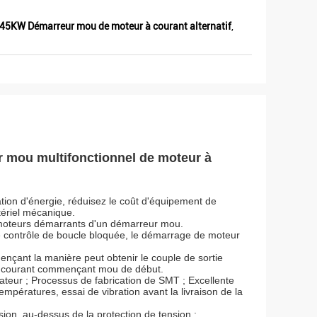
45KW Démarreur mou de moteur à courant alternatif
,
ou multifonctionnel de moteur à
tion d'énergie, réduisez le coût d'équipement de
tériel mécanique.
moteurs démarrants d'un démarreur mou.
e contrôle de boucle bloquée, le démarrage de moteur
ant la manière peut obtenir le couple de sortie
 du courant commençant mou de début.
dinateur ; Processus de fabrication de SMT ; Excellente
empératures, essai de vibration avant la livraison de la
nsion, au-dessus de la protection de tension ;