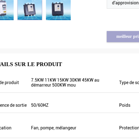
d'approvisio
meilleur pri
AILS SUR LE PRODUIT
Tayfun de Turquie
7.5KW 11KW 15KW 30KW 45KW au
e produit
Type de so
démarreur 500KW mou
ur solaire de pompe est vraiment
é très bonne et nous avons
 préparé quelques produits
ence de sortie
50/60HZ
Poids
nels pour l'exposition. Nous
ire de nouveaux ordres bientôt.
ernière il y avait seulement un
cation
Fan, pompe, mélangeur
Protectio
l et cette année, il y a plus de 8.
d'entre eux seulement vendre