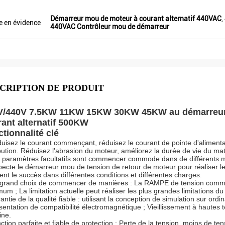
Démarreur mou de moteur à courant alternatif 440VAC
,
e en évidence
440VAC Contrôleur mou de démarreur
CRIPTION DE PRODUIT
V/440V 7.5KW 11KW 15KW 30KW 45KW au démarreur m
ant alternatif 500KW
tionnalité clé
uisez le courant commençant, réduisez le courant de pointe d'alimenta
ibution. Réduisez l'abrasion du moteur, améliorez la durée de vie du ma
 paramètres facultatifs sont commencer commode dans de différents 
pecte le démarreur mou de tension de retour de moteur pour réaliser l
ent le succès dans différentes conditions et différentes charges.
grand choix de commencer de manières : La RAMPE de tension commenç
um ; La limitation actuelle peut réaliser les plus grandes limitations
antie de la qualité fiable : utilisant la conception de simulation sur or
sentation de compatibilité électromagnétique ; Vieillissement à hautes t
ine.
ction parfaite et fiable de protection : Perte de la tension, moins de te