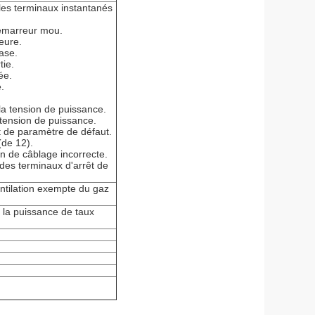
 les terminaux instantanés
démarreur mou.
eure.
hase.
tie.
ée.
e.
 la tension de puissance.
 tension de puissance.
t de paramètre de défaut.
(de 12).
n de câblage incorrecte.
 des terminaux d'arrêt de
ntilation exempte du gaz
 la puissance de taux