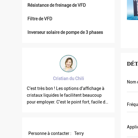
Résistance de freinage de VFD
Filtre de VFD
Inverseur solaire de pompe de 3 phases
DÉT
Brahim assad de Syrie
Nom d
chage à
La fréquence de la sortie VFD500 est stable
l'inverse
ucoup
quand les autres flottent. Également le
de qualit
facile de
courant de sortie est inférieur d'autres,
également
Fréqu
iciel de
celui sont pourquoi la fréquence de sortie
promotion
est plus haute trop qui peut économiser
allons fa
plus d'énergie.
L'année d
Appli
agent loca
Personne à contacter :
Terry
Certains 