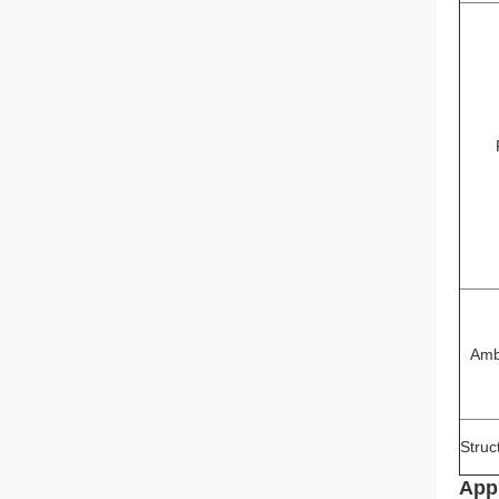
Amb
Struc
Appl