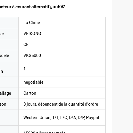
teur à courant alternatif 500KW
La Chine
ue
VEIKONG
CE
odèle
VKS6000
1
in
negotiable
allage
Carton
ison
3 jours, dépendent de la quantité d'ordre
Western Union, T/T, L/C, D/A, D/P, Paypal