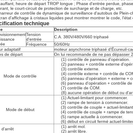
auffant, heure de départ TROP longue ; Phase d'entrée perdue, phase 
urant, le court-circuit de protection de surcharge et de charge, etc.
arreur de contrôle de dynamique de surveillance d'autobus de Plein-c
cran d'affichage à cristaux liquides peut montrer montrer le code, l'état
ification technique
le
Description
ovisionnement
Tension
C.A. 380V/480V/660 triphasé
issance
d'entrée
rée
Fréquence
50/60Hz
r adaptatif
moteur asynchrone triphasé d'Écureuil-c
s de départ
On lui recommande de ne pas dépasser 20
(1) contrôle de panneau d'opération.
(2) panneau + contrôle externe d'opér
(3) contrôle externe.
(4) contrôle externe + contrôle de CO
Mode de contrôle
(5) panneau d'opération + externe + 
(6) panneau d'opération + contrôle d
(7) contrôle de COM.
(8) aucune opération de début ou d'ar
(1) Actuel-limitant pour commencer.
(2) rampe de tension à commencer.
(3) contrôle de couple + actuel-limit
Mode de début
(4) contrôle de couple + rampe de te
(5) rampe actuelle à commencer.
(6) début en circuit fermé actuel-limit
(1) arrêt mol.
d'arrêt
(2) arrêt libre.