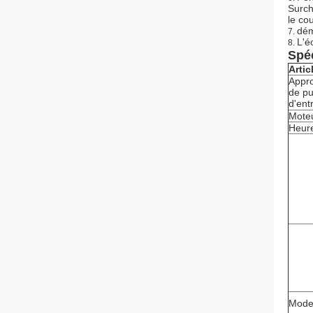
Surch
le co
dém
7.
L'é
8.
Spéc
Artic
Appr
de pu
d'ent
Moteu
Heure
Mode 