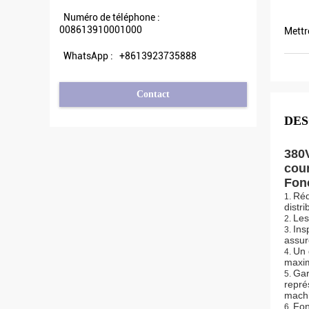
Veikong !
Numéro de téléphone :
008613910001000
Mettr
WhatsApp :
+8613923735888
Contact
DES
380
cour
Fonc
Réd
1.
distr
Les
2.
Ins
3.
assur
Un 
4.
maxim
Gar
5.
repré
mach
Fon
6.