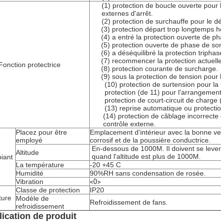
(1) protection de boucle ouverte pour
externes d'arrêt.
(2) protection de surchauffe pour le 
(3) protection départ trop longtemps h
(4) a entré la protection ouverte de p
(5) protection ouverte de phase de sor
(6) a déséquilibré la protection triphas
(7) recommencer la protection actuell
Fonction protectrice
(8) protection courante de surcharge.
(9) sous la protection de tension pour
(10) protection de surtension pour la
protection (de 11) pour l'arrangemen
protection de court-circuit de charge 
(13) reprise automatique ou protectio
(14) protection de câblage incorrecte
contrôle externe.
Placez pour être
Emplacement d'intérieur avec la bonne ve
employé
corrosif et de la poussière conductrice.
En-dessous de 1000M. Il doivent se lever
Altitude
quand l'altitude est plus de 1000M.
iant
La température
-20 +45 C
Humidité
90%RH sans condensation de rosée.
Vibration
<0>
Classe de protection
IP20
ture
Modèle de
Refroidissement de fans.
refroidissement
ication de produit