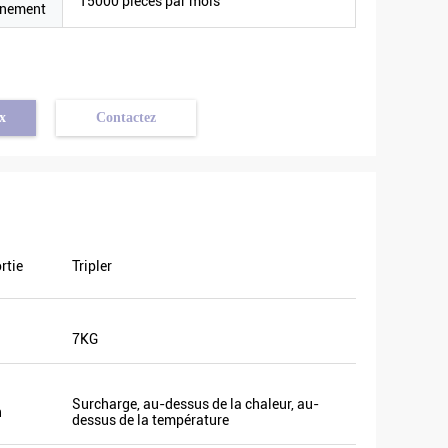
15000 pièces par mois
nnement
x
Contactez
rtie
Tripler
7KG
Surcharge, au-dessus de la chaleur, au-
n
dessus de la température