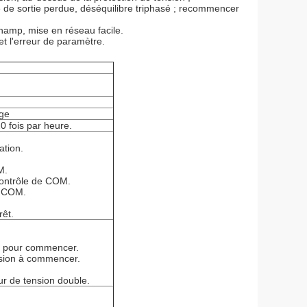
de sortie perdue, déséquilibre triphasé ; recommencer
hamp, mise en réseau facile.
 et l'erreur de paramètre.
age
 fois par heure.
ation.
M.
contrôle de COM.
e COM.
rêt.
ant pour commencer.
nsion à commencer.
eur de tension double.