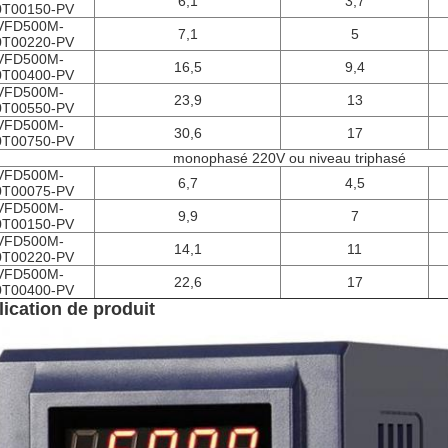
6,1
3,7
0T00150-PV
VFD500M-
7,1
5
0T00220-PV
VFD500M-
16,5
9,4
0T00400-PV
VFD500M-
23,9
13
0T00550-PV
VFD500M-
30,6
17
0T00750-PV
monophasé 220V ou niveau triphasé
VFD500M-
6,7
4,5
0T00075-PV
VFD500M-
9,9
7
0T00150-PV
VFD500M-
14,1
11
0T00220-PV
VFD500M-
22,6
17
0T00400-PV
ication de produit