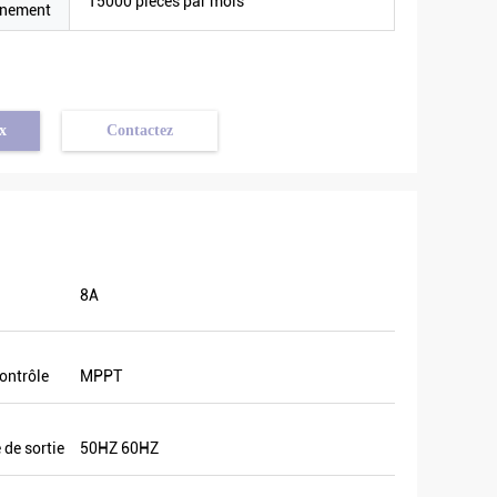
15000 pièces par mois
nnement
x
Contactez
8A
ontrôle
MPPT
 de sortie
50HZ 60HZ