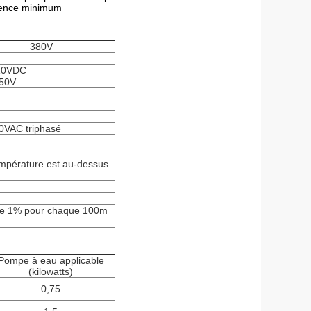
quence minimum
380V
10VDC
50V
0VAC triphasé
température est au-dessus
de 1% pour chaque 100m
Pompe à eau applicable
(kilowatts)
0,75