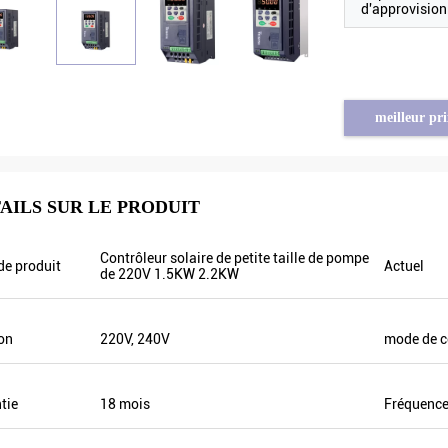
d'approvisio
meilleur pri
AILS SUR LE PRODUIT
Tayfun de Turquie
Contrôleur solaire de petite taille de pompe
e produit
Actuel
de 220V 1.5KW 2.2KW
table
l'inverseur solaire de pompe est vraiment
e
de qualité très bonne et nous avons
,
également préparé quelques produits
on
220V, 240V
mode de c
tie
promotionnels pour l'exposition. Nous
er
allons faire de nouveaux ordres bientôt.
L'année dernière il y avait seulement un
tie
18 mois
Fréquence
agent local et cette année, il y a plus de 8.
Certains d'entre eux seulement vendre