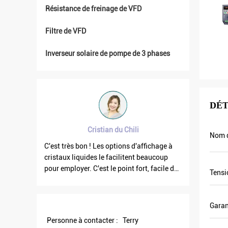
Résistance de freinage de VFD
Filtre de VFD
Inverseur solaire de pompe de 3 phases
DÉT
ristian du Chili
Brahim assad de Syrie
Nom d
! Les options d'affichage à
La fréquence de la sortie VFD500 est s
es le facilitent beaucoup
quand les autres flottent. Également l
C'est le point fort, facile de
courant de sortie est inférieur d'autres
Tensi
Et robuste. Grand logiciel de
celui sont pourquoi la fréquence de sor
est plus haute trop qui peut économis
plus d'énergie.
Garan
Personne à contacter :
Terry