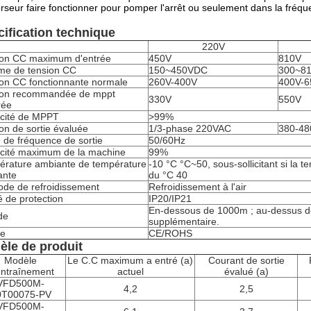
erseur faire fonctionner pour pomper l'arrêt ou seulement dans la fré
ification technique
220V
ion CC maximum d'entrée
450V
810V
e de tension CC
150~450VDC
300~8
on CC fonctionnante normale
260V-400V
400V-6
ion recommandée de mppt
330V
550V
rée
acité de MPPT
>99%
on de sortie évaluée
1/3-phase 220VAC
380-48
 de fréquence de sortie
50/60Hz
acité maximum de la machine
99%
érature ambiante de température
-10 °C °C~50, sous-sollicitant si la 
ante
du °C 40
de de refroidissement
Refroidissement à l'air
 de protection
IP20/IP21
En-dessous de 1000m ; au-dessus 
ude
supplémentaire.
e
CE/ROHS
èle de produit
Modèle
Le C.C maximum a entré (a)
Courant de sortie
entraînement
actuel
évalué (a)
VFD500M-
4,2
2,5
0T00075-PV
VFD500M-