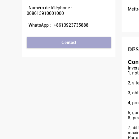
Numéro de téléphone :
Mettr
008613910001000
WhatsApp :
+8613923735888
Contact
DES
Cont
Inver
1, no
2, si
3, ob
4, pr
5, ga
6, pe
7, di
maxim
Par e