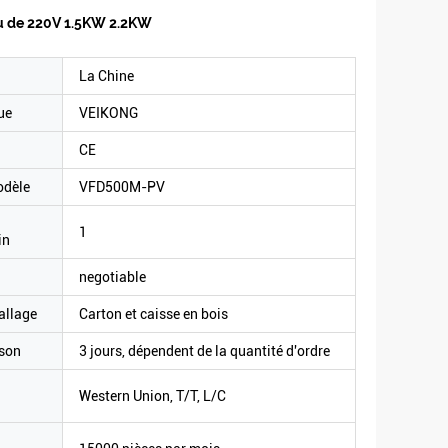
 eau de 220V 1.5KW 2.2KW
La Chine
ue
VEIKONG
CE
odèle
VFD500M-PV
1
in
negotiable
allage
Carton et caisse en bois
ison
3 jours, dépendent de la quantité d'ordre
Western Union, T/T, L/C