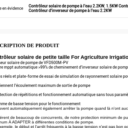
Veikong !
Contrôleur solaire de pompe à l'eau 2.2KW
,
1.5KW Contr
e en évidence
Contrôleur d'inverseur de pompe à l'eau 2.2KW
CRIPTION DE PRODUIT
rôleur solaire de petite taille For Agriculture Irri
seur solaire de pompe de VFD500M-PV
tre mppt automatique >99% de cheminement d'inverseur solaire de pompe
tes réels et plate-forme de essai de simulation de rayonnement solaire 
tiennent l'écoulement maximum de sortie de pompe
otection de répétitions et fonctionnement automatique sans tous param
mme de basse tension pour le fonctionnement
uvent automatiquement également arrêter la pompe quand là n'ont aucun
fférent de beaucoup de concurrents, de notre protection minimum de pui
um À ADAPTER à différentes conditions de pompe.
xemple, le début et l'arrêt fréquents à la basse tension n'est pas bon 