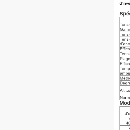
d'inv
Spéc
Tens
Gamm
Tensi
Tens
d'ent
Effic
Tensi
Plage
Effic
Temp
ambi
Métho
Degré
Altit
Norm
Mod
d'
4