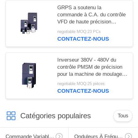
PRIVÉE
GRPS a soutenu la
commande à C.A. du contrôle
VFD de haute précision
d'inverseur de PMSM
negotiable MOQ:23 PCs
CONTACTEZ-NOUS
Inverseur 380V - 480V du
contrôle PMSM de précision
pour la machine de moulage
en plastique
negotiable MOQ:25 pièces
CONTACTEZ-NOUS
Catégories populaires
Tous
Commande Variable De Fréquence De VFD
Onduleurs À Fréquence Variable