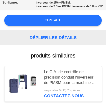
CITATION
Surligner:
,
inverseur de 15kw PMSM
,
inverseur de 7.5kw PMSM
inverseur de 11kw VFD
PLAN
CONTACT!
DU
SITE
DÉPLIER LES DÉTAILS
POLITIQUE
produits similaires
EN
MATIÈRE
DE
Le C.A. de contrôle de
précision conduit l'inverseur
PROTECTION
de PMSM pour la machine de
DE
moulage en plastique
negotiable MOQ:25 pièces
triphasée
LA
CONTACTEZ-NOUS
VIE