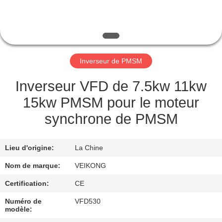
VISITE
DE
L'USINE
Inverseur de PMSM
CONTRÔLE
DE
Inverseur VFD de 7.5kw 11kw
LA
15kw PMSM pour le moteur
QUALITÉ
synchrone de PMSM
NOUS
Lieu d'origine:
La Chine
CONTACTER
Nom de marque:
VEIKONG
Certification:
CE
DEMANDEZ
Numéro de
VFD530
UNE
modèle: