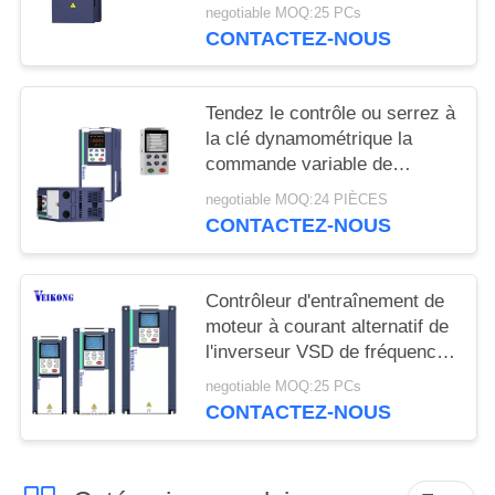
fréquence de 22KW 380V
PRIVÉE
negotiable MOQ:25 PCs
Veikong VFD
CONTACTEZ-NOUS
Tendez le contrôle ou serrez à
la clé dynamométrique la
commande variable de
fréquence du contrôle VFD
negotiable MOQ:24 PIÈCES
pour différentes applications
CONTACTEZ-NOUS
Contrôleur d'entraînement de
moteur à courant alternatif de
l'inverseur VSD de fréquence
de variable de contrôle de
negotiable MOQ:25 PCs
PLC de 18.5KW 380V
CONTACTEZ-NOUS