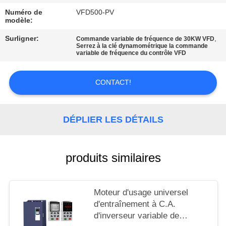
CITATION
Numéro de
VFD500-PV
modèle:
PLAN
Surligner:
,
Commande variable de fréquence de 30KW VFD
Serrez à la clé dynamométrique la commande
DU
variable de fréquence du contrôle VFD
SITE
CONTACT!
POLITIQUE
EN
DÉPLIER LES DÉTAILS
MATIÈRE
DE
produits similaires
PROTECTION
DE
Moteur d'usage universel
LA
d'entraînement à C.A.
d'inverseur variable de
VIE