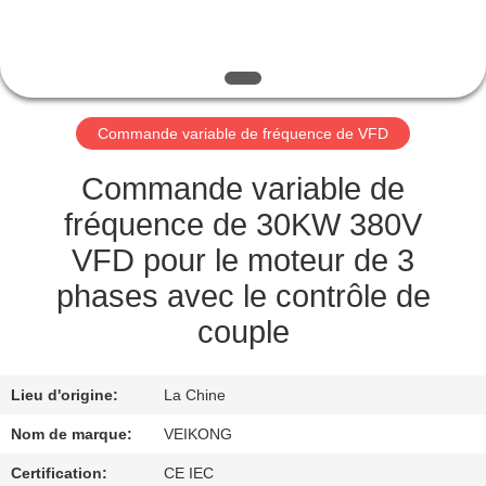
VISITE
DE
L'USINE
Commande variable de fréquence de VFD
CONTRÔLE
DE
Commande variable de
LA
fréquence de 30KW 380V
QUALITÉ
VFD pour le moteur de 3
phases avec le contrôle de
NOUS
couple
CONTACTER
Lieu d'origine:
La Chine
DEMANDEZ
Nom de marque:
VEIKONG
UNE
Certification:
CE IEC