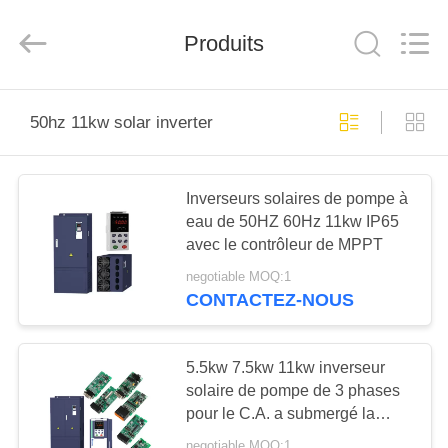
-
2026
Shenzhen
LuoX
Produits
Electric
Co.,
Ltd..
All
ACCUEIL
Rights
Reserved.
50hz 11kw solar inverter
PRODUITS
Inverseurs solaires de pompe à
eau de 50HZ 60Hz 11kw IP65
VIDÉOS
avec le contrôleur de MPPT
negotiable MOQ:1
A
CONTACTEZ-NOUS
PROPOS
DE
5.5kw 7.5kw 11kw inverseur
NOUS
solaire de pompe de 3 phases
pour le C.A. a submergé la
pompe
negotiable MOQ:1