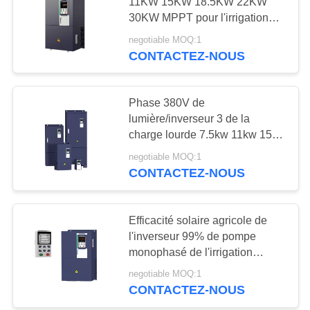
11KW 15KW 18.5KW 22KW
CITATION
30KW MPPT pour l'irrigation
d'agriculture
negotiable MOQ:1
PLAN
CONTACTEZ-NOUS
DU
SITE
Phase 380V de
lumière/inverseur 3 de la
charge lourde 7.5kw 11kw 15kw
POLITIQUE
Vfd
negotiable MOQ:1
EN
CONTACTEZ-NOUS
MATIÈRE
DE
Efficacité solaire agricole de
PROTECTION
l'inverseur 99% de pompe
DE
monophasé de l'irrigation
220Volt
LA
negotiable MOQ:1
CONTACTEZ-NOUS
VIE