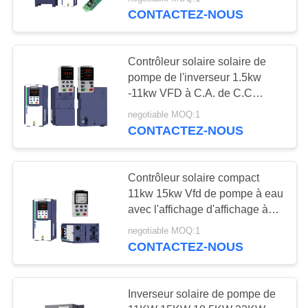
VISITE
CONTACTEZ-NOUS
DE
L'USINE
Contrôleur solaire solaire de
pompe de l'inverseur 1.5kw
CONTRÔLE
-11kw VFD à C.A. de C.C
d'efficacité de 99%
DE
negotiable MOQ:1
CONTACTEZ-NOUS
LA
QUALITÉ
Contrôleur solaire compact
11kw 15kw Vfd de pompe à eau
NOUS
avec l'affichage d'affichage à
CONTACTER
cristaux liquides
negotiable MOQ:1
CONTACTEZ-NOUS
DEMANDEZ
UNE
Inverseur solaire de pompe de